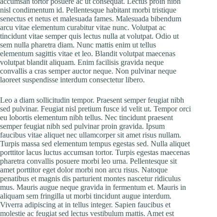
accumsan tortor posuere ac ut consequat. Lectus proin nibh
nisl condimentum id. Pellentesque habitant morbi tristique
senectus et netus et malesuada fames. Malesuada bibendum
arcu vitae elementum curabitur vitae nunc. Volutpat ac
tincidunt vitae semper quis lectus nulla at volutpat. Odio ut
sem nulla pharetra diam. Nunc mattis enim ut tellus
elementum sagittis vitae et leo. Blandit volutpat maecenas
volutpat blandit aliquam. Enim facilisis gravida neque
convallis a cras semper auctor neque. Non pulvinar neque
laoreet suspendisse interdum consectetur libero.
Leo a diam sollicitudin tempor. Praesent semper feugiat nibh
sed pulvinar. Feugiat nisl pretium fusce id velit ut. Tempor orci
eu lobortis elementum nibh tellus. Nec tincidunt praesent
semper feugiat nibh sed pulvinar proin gravida. Ipsum
faucibus vitae aliquet nec ullamcorper sit amet risus nullam.
Turpis massa sed elementum tempus egestas sed. Nulla aliquet
porttitor lacus luctus accumsan tortor. Turpis egestas maecenas
pharetra convallis posuere morbi leo urna. Pellentesque sit
amet porttitor eget dolor morbi non arcu risus. Natoque
penatibus et magnis dis parturient montes nascetur ridiculus
mus. Mauris augue neque gravida in fermentum et. Mauris in
aliquam sem fringilla ut morbi tincidunt augue interdum.
Viverra adipiscing at in tellus integer. Sapien faucibus et
molestie ac feugiat sed lectus vestibulum mattis. Amet est