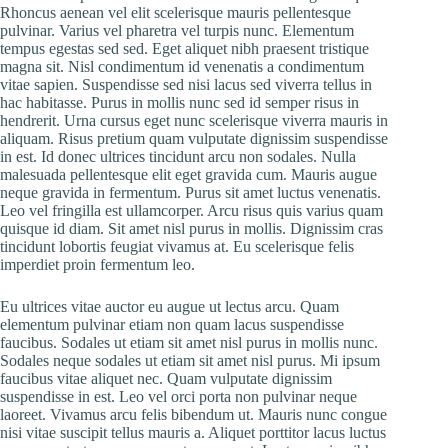
Rhoncus aenean vel elit scelerisque mauris pellentesque
pulvinar. Varius vel pharetra vel turpis nunc. Elementum
tempus egestas sed sed. Eget aliquet nibh praesent tristique
magna sit. Nisl condimentum id venenatis a condimentum
vitae sapien. Suspendisse sed nisi lacus sed viverra tellus in
hac habitasse. Purus in mollis nunc sed id semper risus in
hendrerit. Urna cursus eget nunc scelerisque viverra mauris in
aliquam. Risus pretium quam vulputate dignissim suspendisse
in est. Id donec ultrices tincidunt arcu non sodales. Nulla
malesuada pellentesque elit eget gravida cum. Mauris augue
neque gravida in fermentum. Purus sit amet luctus venenatis.
Leo vel fringilla est ullamcorper. Arcu risus quis varius quam
quisque id diam. Sit amet nisl purus in mollis. Dignissim cras
tincidunt lobortis feugiat vivamus at. Eu scelerisque felis
imperdiet proin fermentum leo.
Eu ultrices vitae auctor eu augue ut lectus arcu. Quam
elementum pulvinar etiam non quam lacus suspendisse
faucibus. Sodales ut etiam sit amet nisl purus in mollis nunc.
Sodales neque sodales ut etiam sit amet nisl purus. Mi ipsum
faucibus vitae aliquet nec. Quam vulputate dignissim
suspendisse in est. Leo vel orci porta non pulvinar neque
laoreet. Vivamus arcu felis bibendum ut. Mauris nunc congue
nisi vitae suscipit tellus mauris a. Aliquet porttitor lacus luctus