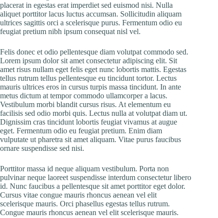
placerat in egestas erat imperdiet sed euismod nisi. Nulla
aliquet porttitor lacus luctus accumsan. Sollicitudin aliquam
ultrices sagittis orci a scelerisque purus. Fermentum odio eu
feugiat pretium nibh ipsum consequat nisl vel.
Felis donec et odio pellentesque diam volutpat commodo sed.
Lorem ipsum dolor sit amet consectetur adipiscing elit. Sit
amet risus nullam eget felis eget nunc lobortis mattis. Egestas
tellus rutrum tellus pellentesque eu tincidunt tortor. Lectus
mauris ultrices eros in cursus turpis massa tincidunt. In ante
metus dictum at tempor commodo ullamcorper a lacus.
Vestibulum morbi blandit cursus risus. At elementum eu
facilisis sed odio morbi quis. Lectus nulla at volutpat diam ut.
Dignissim cras tincidunt lobortis feugiat vivamus at augue
eget. Fermentum odio eu feugiat pretium. Enim diam
vulputate ut pharetra sit amet aliquam. Vitae purus faucibus
ornare suspendisse sed nisi.
Porttitor massa id neque aliquam vestibulum. Porta non
pulvinar neque laoreet suspendisse interdum consectetur libero
id. Nunc faucibus a pellentesque sit amet porttitor eget dolor.
Cursus vitae congue mauris rhoncus aenean vel elit
scelerisque mauris. Orci phasellus egestas tellus rutrum.
Congue mauris rhoncus aenean vel elit scelerisque mauris.