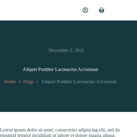
December 2, 2021
Aliquet Porttitor Lacusuctus Accumsan
Home
Dogs
Aliquet Porttitor Lacusuctus Accumsan
Lorem ipsum dolor sit amet, consectetur adipiscing elit, sed do
eiusmod tempor incididunt ut labore et dolore magna aliqua.